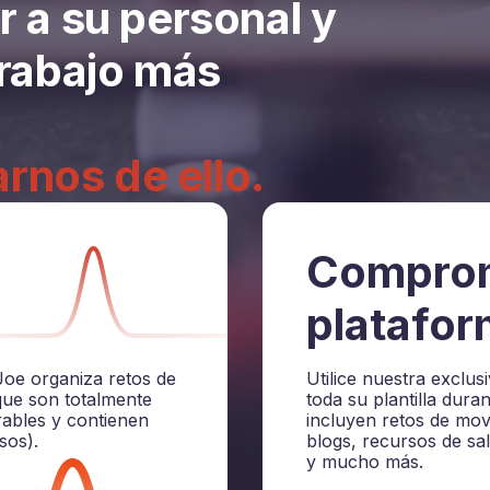
r a su personal y
trabajo más
nos de ello.
Compro
platafo
Joe organiza retos de
Utilice nuestra exclus
que son totalmente
toda su plantilla dur
rables y contienen
incluyen retos de mov
sos).
blogs, recursos de sa
y mucho más.