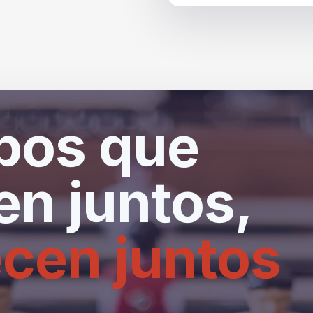
pos que
n juntos,
cen juntos