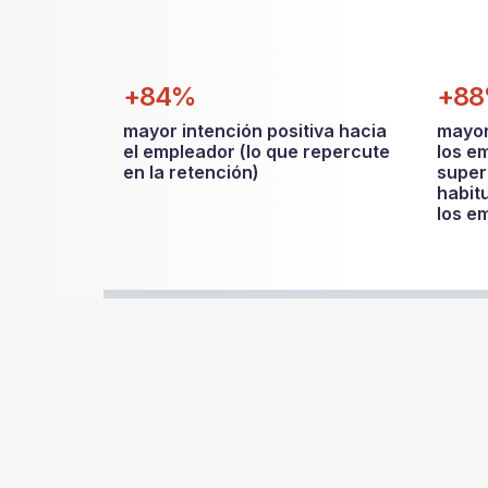
+84%
+8
mayor intención positiva hacia
mayor
el empleador (lo que repercute
los e
en la retención)
superi
habit
los e