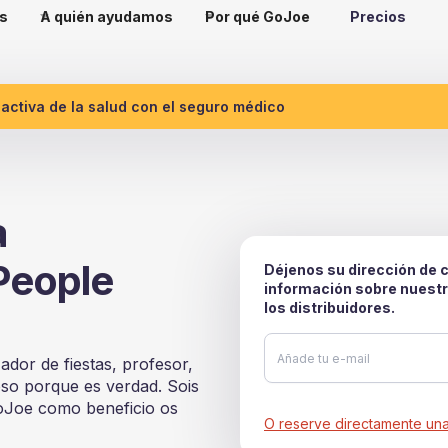
s
A quién ayudamos
Por qué GoJoe
Precios
ctiva de la salud con el seguro médico
a
People
Déjenos su dirección de c
información sobre nuestr
los distribuidores.
dor de fiestas, profesor,
oso porque es verdad. Sois
oJoe como beneficio os
O reserve directamente un