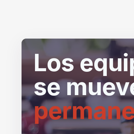
Los equi
se mueve
permane