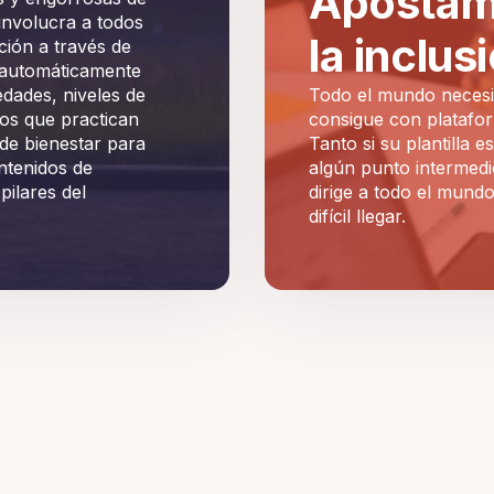
Apostam
 involucra a todos
la inclus
ión a través de
 automáticamente
edades, niveles de
Todo el mundo necesi
 los que practican
consigue con platafor
de bienestar para
Tanto si su plantilla 
ntenidos de
algún punto intermedi
pilares del
dirige a todo el mundo
difícil llegar.