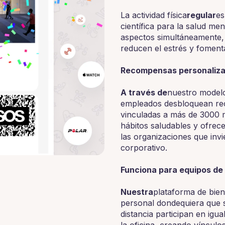
‍La actividad física
regular
es
científica para la salud m
aspectos simultáneamente, 
reducen el estrés y fomentan
‍Recompensas personaliza
‍A través de
nuestro model
empleados desbloquean re
vinculadas a más de 3000 m
hábitos saludables y ofrec
las organizaciones que inv
corporativo.
‍Funciona para equipos de 
‍Nuestra
plataforma de bie
personal dondequiera que 
distancia participan en ig
la oficina, creando vínculo