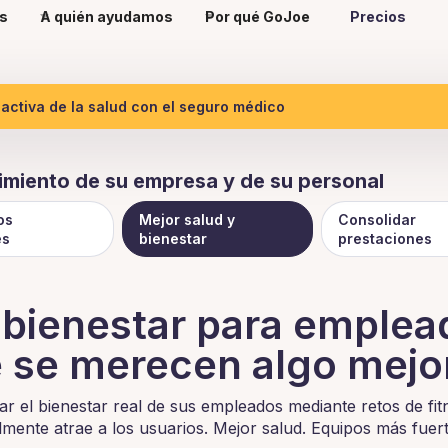
s
A quién ayudamos
Por qué GoJoe
Precios
ctiva de la salud con el seguro médico
miento de su empresa y de su personal
os
Mejor salud y
Consolidar
es
bienestar
prestaciones
 bienestar para emple
 se merecen algo mejo
r el bienestar real de sus empleados mediante retos de fi
lmente atrae a los usuarios. Mejor salud. Equipos más fuer