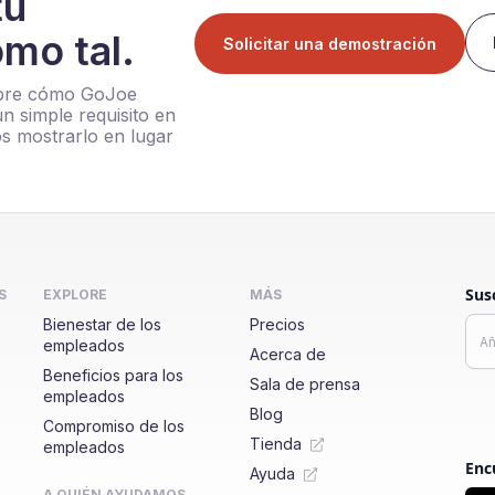
tu
mo tal.
Solicitar una demostración
ubre cómo GoJoe
n simple requisito en
os mostrarlo en lugar
Sus
S
EXPLORE
MÁS
Bienestar de los
Precios
empleados
Acerca de
Beneficios para los
Sala de prensa
empleados
Blog
Compromiso de los
Tienda
empleados
Enc
Ayuda
A QUIÉN AYUDAMOS