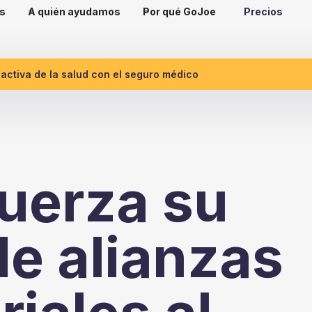
s
A quién ayudamos
Por qué GoJoe
Precios
ctiva de la salud con el seguro médico
uerza su
de alianzas