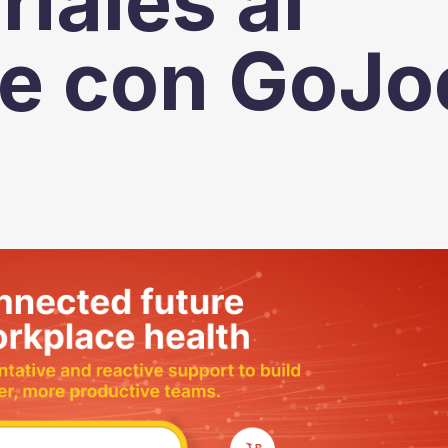
iales al
se con GoJo