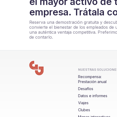
el mayor activo de 
empresa. Trátala co
Reserva una demostración gratuita y desc
convierte el bienestar de los empleados de u
una auténtica ventaja competitiva. Preferim
de contarlo.
NUESTRAS SOLUCIONE
Recompensa:
Prestación anual
Desafíos
Datos e informes
Viajes
Clubes
Mapas interactivos