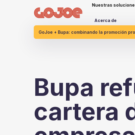
Nuestras solucione
Acerca de
GoJoe + Bupa: combinando la promoción proa
Bupa ref
cartera 