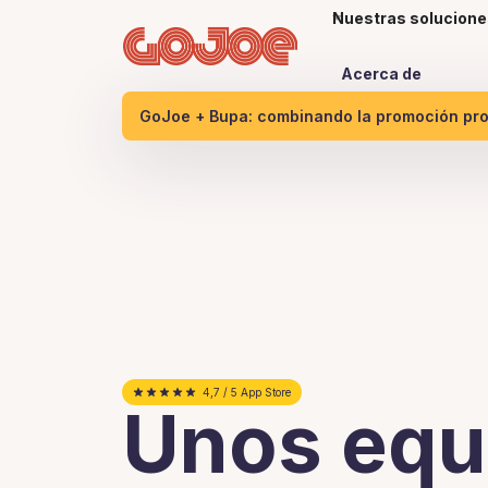
Nuestras solucione
Acerca de
GoJoe + Bupa: combinando la promoción proa
4,7 / 5 App Store
Unos equ