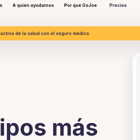
s
A quién ayudamos
Por qué GoJoe
Precios
ctiva de la salud con el seguro médico
ipos más