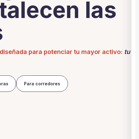
talecen las
s
 diseñada para potenciar tu mayor activo:
tu
oras
Para corredores