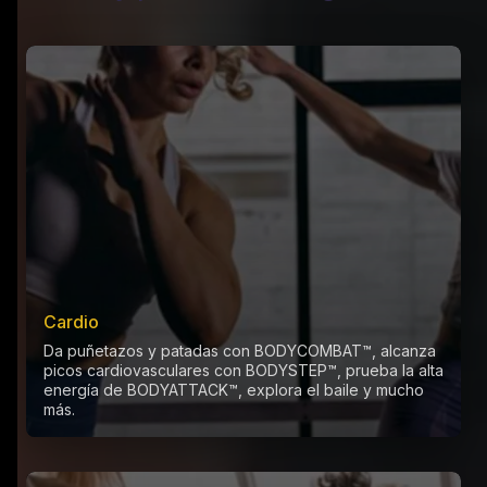
Cardio
Da puñetazos y patadas con BODYCOMBAT™, alcanza
picos cardiovasculares con BODYSTEP™, prueba la alta
energía de BODYATTACK™, explora el baile y mucho
más.