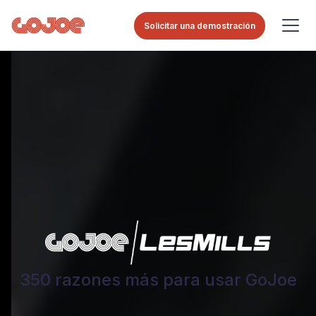
Solicitar una demostración
350 razones más para usar GoJoe